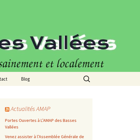
Rechercher :
tact
Blog
Actualités
Consommateurs
Actualités AMAP
Portes Ouvertes à L’AMAP des Basses
Producteurs
Vallées
Recettes
Dessert
Venez assister à l’Assemblée Générale de