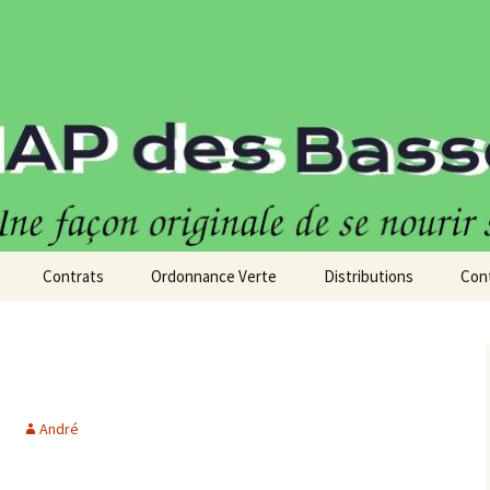
Basses Vallées
Contrats
Ordonnance Verte
Distributions
Con
iers de
André
e