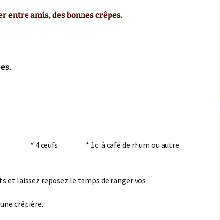
er entre amis, des bonnes crêpes.
iers de
es.
rc
s
rine * 4 œufs * 1c. à café de rhum ou autre
s et laissez reposez le temps de ranger vos
 une crêpière.