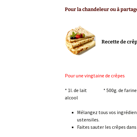
Pour la chandeleur ou à partag
Pommes
Fruits Frais
Produits Lait
Recette de crêp
Brebis
Viande de Po
Pain
Pour une vingtaine de crêpes
Fruits Corse
* 1l. de lait * 500g. de fa
alcool
Poissons
Mélangez tous vos ingrédient
Miel
ustensiles.
Faites sauter les crêpes dans
Pruneaux