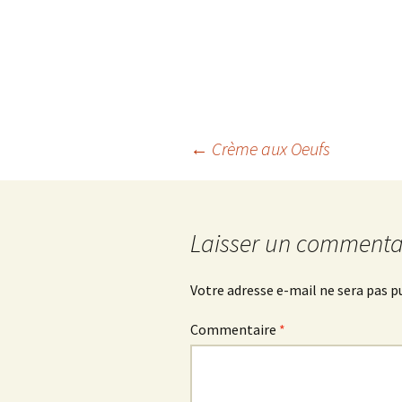
Châtaignes
Navigation
←
Crème aux Oeufs
des
Laisser un commenta
articles
Votre adresse e-mail ne sera pas p
Commentaire
*