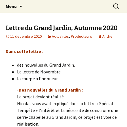
Le site de l'AMAP
Aller
Recherc
AMAP des Basses Vallées
Menu
au
contenu
Lettre du Grand Jardin, Automne 2020
11 décembre 2020
Actualités
,
Producteurs
André
Dans cette lettre
:
des nouvelles du Grand Jardin.
La lettre de Novembre
la courge à l’honneur.
·
Des nouvelles du Grand Jardin :
Le projet devient réalité
Nicolas vous avait expliqué dans la lettre « Spécial
Tempête » l’intérêt et la nécessité de construire une
serre-chapelle au Grand Jardin, ce projet est voie de
réalisation.